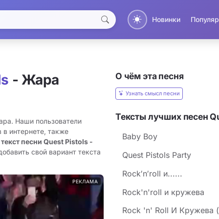
Новинки
Популяр
О чём эта песня
ls
- Жара
Узнать смысл песни
Тексты лучших песен Qu
Жара. Наши пользователи
 в интернете, также
Baby Boy
 текст песни Quest Pistols -
добавить свой вариант текста
Quest Pistols Party
Rock′n′roll и......
РЕКЛАМА
Rock'n'roll и кружева
Rock 'n' Roll И Кружева (