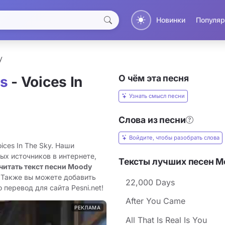
Новинки
Популяр
y
О чём эта песня
s
- Voices In
Узнать смысл песни
Слова из песни
Войдите, чтобы разобрать слова
ices In The Sky. Наши
ых источников в интернете,
Тексты лучших песен M
читать текст песни Moody
. Также вы можете добавить
22,000 Days
о перевод для сайта Pesni.net!
After You Came
РЕКЛАМА
All That Is Real Is You