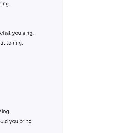
ning.
 what you sing.
ut to ring.
sing.
uld you bring