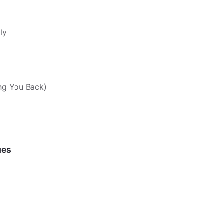
ly
ing You Back)
ues